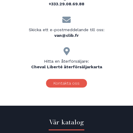
+333.29.08.69.88

Skicka ett e-postmeddelande till oss:
van@clib.fr

Hitta en återförsäljare:
Cheval Liberté återförsäljarkarta
Kontakta oss
Vår katalog